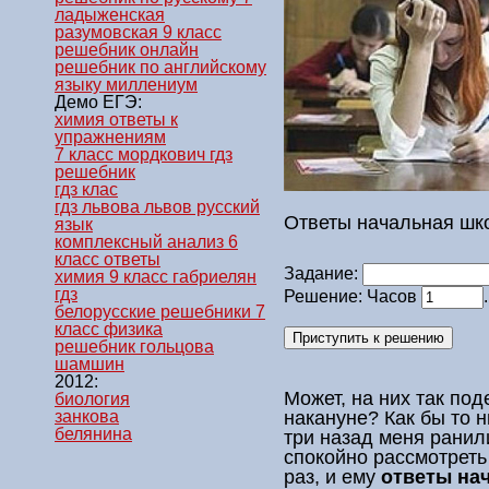
ладыженская
разумовская 9 класс
решебник онлайн
решебник по английскому
языку миллениум
Демо ЕГЭ:
химия ответы к
упражнениям
7 класс мордкович гдз
решебник
гдз клас
гдз львова львов русский
Ответы начальная шк
язык
комплексный анализ 6
класс ответы
Задание:
химия 9 класс габриелян
гдз
Решение: Часов
белорусские решебники 7
класс физика
решебник гольцова
шамшин
2012:
Может, на них так по
биология
накануне? Как бы то 
занкова
белянина
три назад меня ранил
спокойно рассмотреть
раз, и ему
ответы на