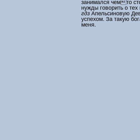
занимался чемто ст
нужды говорить о тех
гдз
Апельсиновую Дев
успехом. За такую бо
меня.