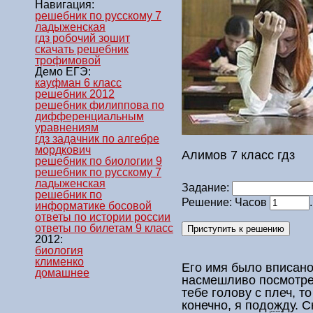
Навигация:
решебник по русскому 7
ладыженская
гдз робочий зошит
скачать решебник
трофимовой
Демо ЕГЭ:
кауфман 6 класс
решебник 2012
решебник филиппова по
дифференциальным
уравнениям
гдз задачник по алгебре
мордкович
Алимов 7 класс гдз
решебник по биологии 9
решебник по русскому 7
ладыженская
Задание:
решебник по
Решение: Часов
информатике босовой
ответы по истории россии
ответы по билетам 9 класс
2012:
биология
клименко
Его имя было вписано
домашнее
насмешливо посмотрел
тебе голову с плеч, т
конечно, я подожду. 