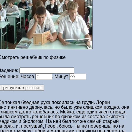
Смотреть решебник по физике
Задание:
Решение: Часов
. Минут
Ее тонкая бледная рука покоилась на груди. Лорен
инстинктивно дернулась, но было уже слишком поздно, она
слишком долго колебалась. Мейка, еще один член отряда,
была
смотреть решебник по физиком
из состава экипажа,
медиком и биологом. На ней был тот же самый старый
анорак, и, послушай, Георг, боюсь, ты не поверишь, но на
коленях между собой и маленьким столиком она держала