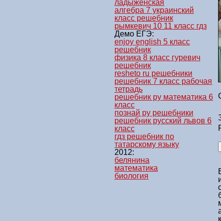
ладыженская
алгебра 7 украинский
класс решебник
рымкевич 10 11 класс гдз
Демо ЕГЭ:
enjoy english 5 класс
решебник
физика 8 класс гуревич
решебник
resheto ru решебники
решебник 7 класс рабочая
тетрадь
решебник ру математика 6
класс
познай ру решебники
решебник русский львов 6
класс
гдз решебник по
татарскому языку
2012:
белянина
математика
биология