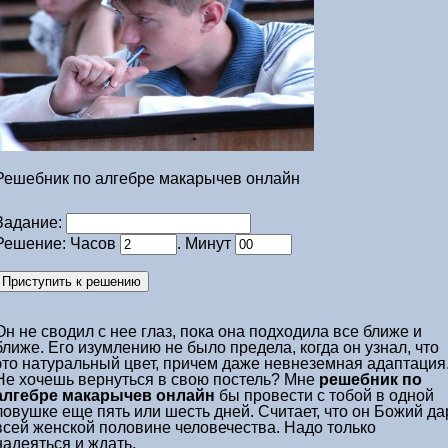
Решебник по алгебре макарычев онлайн
Задание:
Решение: Часов
. Минут
Он не сводил с нее глаз, пока она подходила все ближе и
ближе. Его изумлению не было предела, когда он узнал, что
это натуральный цвет, причем даже невнеземная адаптация
Не хочешь вернуться в свою постель? Мне
решебник по
алгебре макарычев онлайн
бы провести с тобой в одной
ловушке еще пять или шесть дней. Считает, что он Божий да
всей женской половине человечества. Надо только
надеяться и ждать.