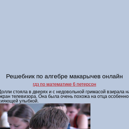
Решебник по алгебре макарычев онлайн
гдз по математике 6 петерсон
Долли стояла в дверях и с недовольной гримасой взирала н
экран телевизора. Она была очень похожа на отца особенно
сияющей улыбкой.