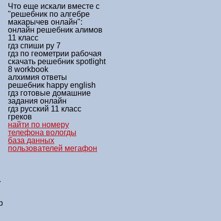
Что еще искали вместе с
"решебник по алгебре
макарычев онлайн"
:
онлайн решебник алимов
11 класс
гдз спиши ру 7
гдз по геометрии рабочая
скачать решебник spotlight
8 workbook
алхимия ответы
решебник happy english
гдз готовые домашние
задания онлайн
гдз русский 11 класс
греков
найти по номеру
телефона вологды
база данных
пользователей мегафон
.
р