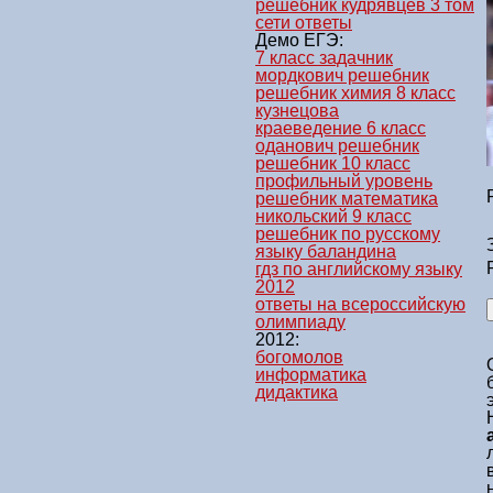
решебник кудрявцев 3 том
сети ответы
Демо ЕГЭ:
7 класс задачник
мордкович решебник
решебник химия 8 класс
кузнецова
краеведение 6 класс
оданович решебник
решебник 10 класс
профильный уровень
решебник математика
никольский 9 класс
решебник по русскому
языку баландина
гдз по английскому языку
2012
ответы на всероссийскую
олимпиаду
2012:
богомолов
информатика
дидактика