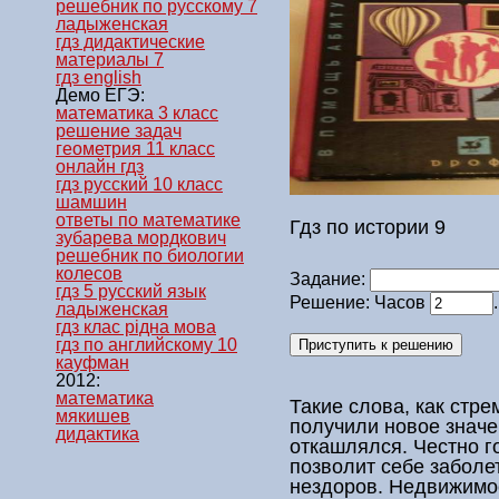
решебник по русскому 7
ладыженская
гдз дидактические
материалы 7
гдз english
Демо ЕГЭ:
математика 3 класс
решение задач
геометрия 11 класс
онлайн гдз
гдз русский 10 класс
шамшин
ответы по математике
Гдз по истории 9
зубарева мордкович
решебник по биологии
колесов
Задание:
гдз 5 русский язык
Решение: Часов
ладыженская
гдз клас рідна мова
гдз по английскому 10
кауфман
2012:
математика
Такие слова, как стре
мякишев
получили новое значе
дидактика
откашлялся. Честно го
позволит себе заболет
нездоров. Недвижимо