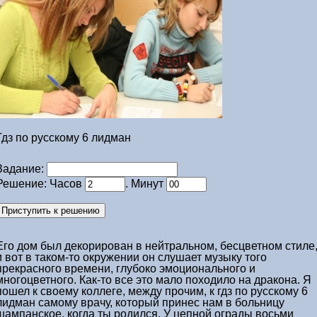
Гдз по русскому 6 лидман
Задание:
Решение: Часов
. Минут
Его дом был декорирован в нейтральном, бесцветном стиле
и вот в таком-то окружении он слушает музыку того
прекрасного времени, глубоко эмоционального и
многоцветного. Как-то все это мало походило на дракона. Я
пошел к своему коллеге, между прочим, к
гдз по русскому 6
лидман
самому врачу, который принес нам в больницу
шампанское, когда ты родился. У цепной ограды восьми