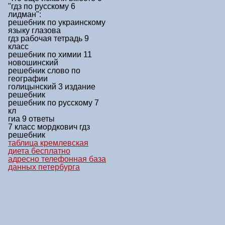
"гдз по русскому 6
лидман"
:
решебник по украинскому
языку глазова
гдз рабочая тетрадь 9
класс
решебник по химии 11
новошинский
решебник слово по
географии
голицынский 3 издание
решебник
решебник по русскому 7
кл
гиа 9 ответы
7 класс мордкович гдз
решебник
таблица кремлевская
диета бесплатно
адресно телефонная база
данных петербурга
,