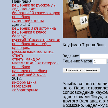
Навигация:
решебник по русскому 7
ладыженская
биология 10 класс захаров
решебник
латинский ответы
Демо ЕГЭ:
решебник 3 кл истомина
решебники 8 класс
беларусь
русский 10 класс гдз чешко
решебник по алгебре
Кауфман 7 решебник
кузнецова
русский язык тесты гиа
ответы
Задание:
ответы майд ру
Решение: Часов
математика 2 кл петерсон
решебник
кузовлев решебник
английский 2 класс
2012:
информатика
Улыбка сошла с ее ли
география
него. Павел отважился
лабораторные
сопровождении
кауфм
одного звали Титус, и
другого Варнава, а эт
Возможно, бедняжку з