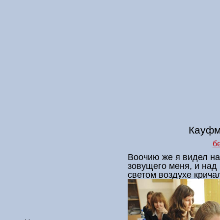
Кауфм
б
Воочию же я видел на
зовущего меня, и над
светом воздухе крича