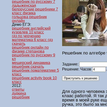
решебник по русскому 7
ладыженская
белорусские решебники 7
класс физика
гольцова решебник
онлайн
Демо ЕГЭ:
решебник английский
кузовлев 10 класс
гдз по черчению
математика 6 класс гдз
скачать
решебник онлайн по
физике степанова
Решебник по алгебре 
решебник по русскому 9
кл
мещерский динамика
Задание:
решебник скачать
Решение: Часов
решебник поматематике 5
класс
решебник activity book 10
класс
2012:
ответы
Для одного человека
дудкина
клаас
работой. Я так 
решебник
время в моей руке ещ
ручка, это было за мн