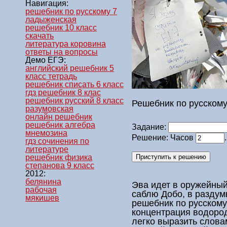
Навигация:
решебник по русскому 7
ладыженская
решебник 10 класс
скачать
литература коровина
ответы на вопросы
Демо ЕГЭ:
английский решебник 5
класс тетрадь
решебник списать 6 класс
гдз решебник 8 клас
решебник русский 8 класс
Решебник по русскому
разумовская
онлайн решебник
решебник алгебра
Задание:
мнемозина
Решение: Часов
гдз сочинения по
литературе
решебник физика
степанова 9 класс
2012:
белянина
Эва идет в оружейный
рабочая
саблю Добо, в раздум
мякишев
решебник по русскому
концентрация водород
легко выразить словам