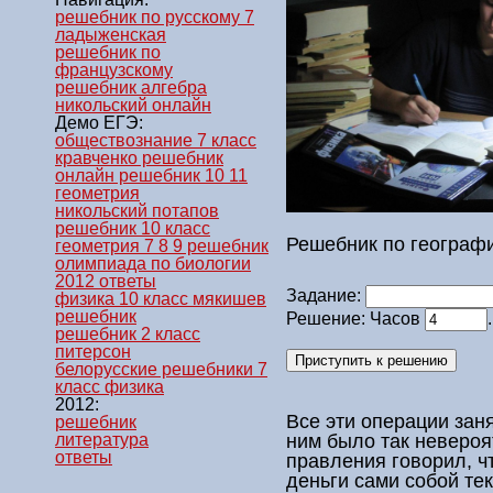
решебник по русскому 7
ладыженская
решебник по
французскому
решебник алгебра
никольский онлайн
Демо ЕГЭ:
обществознание 7 класс
кравченко решебник
онлайн решебник 10 11
геометрия
никольский потапов
решебник 10 класс
Решебник по географи
геометрия 7 8 9 решебник
олимпиада по биологии
2012 ответы
Задание:
физика 10 класс мякишев
решебник
Решение: Часов
решебник 2 класс
питерсон
белорусские решебники 7
класс физика
2012:
Все эти операции заня
решебник
ним было так невероя
литература
ответы
правления говорил, ч
деньги сами собой тек