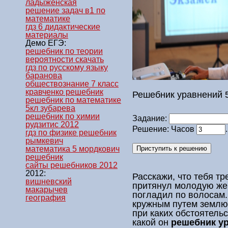
ладыженская
решение задач в1 по
математике
гдз 6 дидактические
материалы
Демо ЕГЭ:
решебник по теории
вероятности скачать
гдз по русскому языку
баранова
обществознание 7 класс
кравченко решебник
Решебник уравнений 5
решебник по математике
5кл зубарева
решебник по химии
Задание:
рудзитис 2012
Решение: Часов
гдз по физике решебник
рымкевич
математика 5 мордкович
решебник
сайты решебников 2012
2012:
Расскажи, что тебя т
вишневский
притянул молодую же
макарычев
погладил по волосам.
география
кружным путем землю 
при каких обстоятельс
какой он
решебник ур