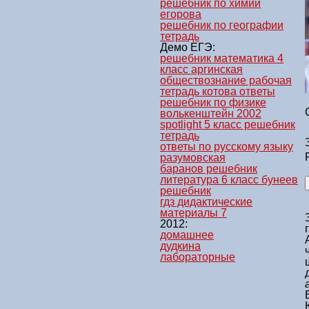
решебник по химии
егорова
решебник по географии
тетрадь
Демо ЕГЭ:
решебник математика 4
класс аргинская
обществознание рабочая
тетрадь котова ответы
решебник по физике
волькенштейн 2002
spotlight 5 класс решебник
тетрадь
ответы по русскому языку
разумовская
баранов решебник
литература 6 класс бунеев
решебник
гдз дидактические
материалы 7
2012:
домашнее
дудкина
лабораторные