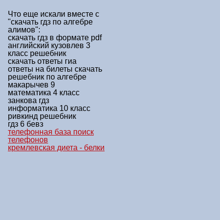
Что еще искали вместе с
"скачать гдз по алгебре
алимов"
:
скачать гдз в формате pdf
английский кузовлев 3
класс решебник
скачать ответы гиа
ответы на билеты скачать
решебник по алгебре
макарычев 9
математика 4 класс
занкова гдз
информатика 10 класс
ривкинд решебник
гдз 6 бевз
телефонная база поиск
телефонов
кремлевская диета - белки