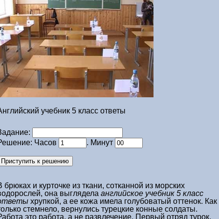
Английский учебник 5 класс ответы
Задание:
Решение: Часов
. Минут
В брюках и курточке из ткани, сотканной из морских
водорослей, она выглядела
английское учебник 5 класс
ответы
хрупкой, а ее кожа имела голубоватый оттенок. Как
только стемнело, вернулись турецкие конные солдаты.
Работа это работа, а не развлечение. Первый отряд турок,