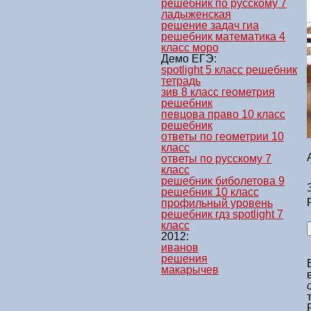
решебник по русскому 7
ладыженская
решение задач гиа
решебник математика 4
класс моро
Демо ЕГЭ:
spotlight 5 класс решебник
тетрадь
зив 8 класс геометрия
решебник
певцова право 10 класс
решебник
ответы по геометрии 10
класс
ответы по русскому 7
класс
решебник биболетова 9
решебник 10 класс
профильный уровень
решебник гдз spotlight 7
класс
2012:
иванов
решения
макарычев