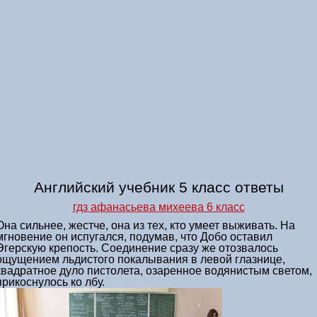
Английский учебник 5 класс ответы
гдз афанасьева михеева 6 класс
Она сильнее, жестче, она из тех, кто умеет выживать. На
мгновение он испугался, подумав, что Добо оставил
Эгерскую крепость. Соединение сразу же отозвалось
ощущением льдистого покалывания в левой глазнице,
квадратное дуло пистолета, озаренное водянистым светом,
прикоснулось ко лбу.