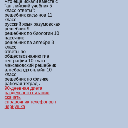
Что еще искали вместе с
"английский учебник 5
класс ответы"
:
решебник касьянов 11
класс
русский язык разумовская
решебник 9
решебник по биологии 10
пасечник
решебник па алгебре 8
класс
ответы по
обществознанию гиа
география 10 класс
максаковский решебник
алгебра гдз онлайн 10
класс
решебник по физике
рабочая тетрадь
90-дневная диета
раздельного питания
скачать
справочник телефонов г
чернушка