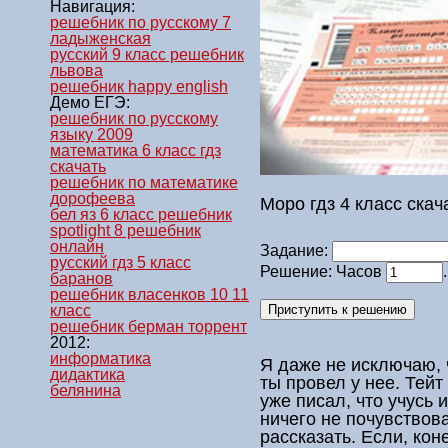
Навигация:
решебник по русскому 7
ладыженская
русский 9 класс решебник
львова
решебник happy english
Демо ЕГЭ:
решебник по русскому
языку 2009
математика 6 класс гдз
скачать
решебник по математике
дорофеева
Моро гдз 4 класс скач
бел яз 6 класс решебник
spotlight 8 решебник
онлайн
Задание:
русский гдз 5 класс
Решение: Часов
баранов
решебник власенков 10 11
класс
решебник берман торрент
2012:
информатика
Я даже не исключаю,
дидактика
ты провел у нее. Тей
белянина
уже писал, что учусь 
ничего не почувствов
рассказать. Если, кон