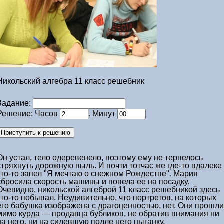
Никольский алгебра 11 класс решебник
Задание:
Решение: Часов
. Минут
Он устал, тело одеревенело, поэтому ему не терпелось
стряхнуть дорожную пыль. И почти тотчас же где-то вдалеке
кто-то запел "Я мечтаю о снежном Рождестве". Мария
сбросила скорость машины и повела ее на посадку.
Очевидно,
никольской алгеброй 11 класс решебникой
здесь
кто-то побывал. Неудивительно, что портретов, на которых
его бабушка изображена с драгоценностью, нет. Они прошли
мимо курда — продавца бубликов, не обратив внимания ни
на него, ни на сидевшую подле него цыганку.