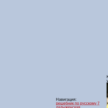
Навигация:
решебник по русскому 7
ладыженская