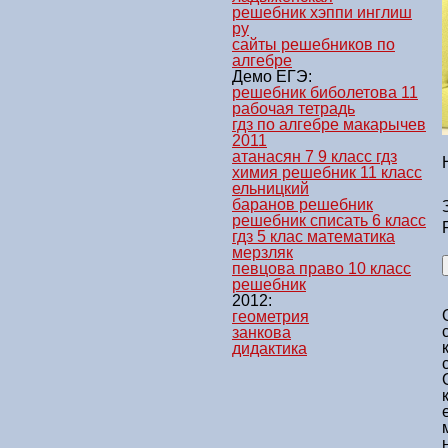
решебник хэппи инглиш
ру
сайты решебников по
алгебре
Демо ЕГЭ:
решебник биболетова 11
рабочая тетрадь
гдз по алгебре макарычев
2011
атанасян 7 9 класс гдз
химия решебник 11 класс
ельницкий
баранов решебник
решебник списать 6 класс
гдз 5 клас математика
мерзляк
певцова право 10 класс
решебник
2012:
геометрия
занкова
дидактика