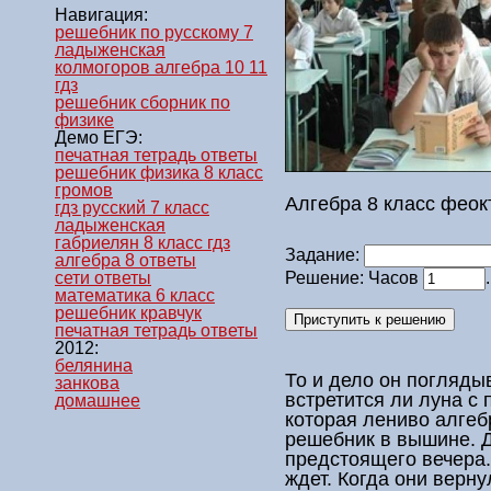
Навигация:
решебник по русскому 7
ладыженская
колмогоров алгебра 10 11
гдз
решебник сборник по
физике
Демо ЕГЭ:
печатная тетрадь ответы
решебник физика 8 класс
громов
Алгебра 8 класс феок
гдз русский 7 класс
ладыженская
габриелян 8 класс гдз
Задание:
алгебра 8 ответы
сети ответы
Решение: Часов
математика 6 класс
решебник кравчук
печатная тетрадь ответы
2012:
белянина
То и дело он погляды
занкова
встретится ли луна с 
домашнее
которая лениво
алгеб
решебник
в вышине. Де
предстоящего вечера.
ждет. Когда они верну