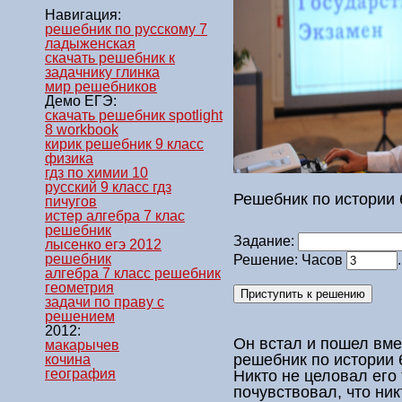
Навигация:
решебник по русскому 7
ладыженская
скачать решебник к
задачнику глинка
мир решебников
Демо ЕГЭ:
скачать решебник spotlight
8 workbook
кирик решебник 9 класс
физика
гдз по химии 10
русский 9 класс гдз
Решебник по истории 
пичугов
истер алгебра 7 клас
решебник
Задание:
лысенко егэ 2012
решебник
Решение: Часов
алгебра 7 класс решебник
геометрия
задачи по праву с
решением
2012:
Он встал и пошел вме
макарычев
решебник по истории 
кочина
география
Никто не целовал его т
почувствовал, что ник