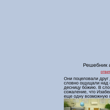
Решебник a
отве
Они поцеловали друг 
словно ощущали над
десницу божию. В сло
сожаление, что Изабе
еще одну возможную п