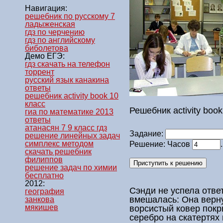
Навигация:
решебник по русскому 7
ладыженская
гдз по черчению
гдз по английскому
биболетова
Демо ЕГЭ:
гдз скачать на телефон
торрент
русский язык канакина
ответы
решебник activity book 10
класс
Решебник activity book
гиа по математике 2013
ответы
атанасян 7 9 класс гдз
Задание:
решение линейных задач
симплекс методом
Решение: Часов
скачать решебник
филиппов
решение задач по химии
бесплатно
2012:
Сэнди не успела отве
география
вмешалась: Она верну
занкова
мякишев
ворсистый ковер покр
серебро на скатертях