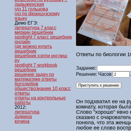
ладыженская
гдз 11 гольцова
гдз по французскому
языку
Демо ЕГЭ:
литература 7 класс
меркин решебник
spotlight 7 класс решебник
онлайн
где можно купить
решебник
Ответы по биологии 1
решебник хэппи инглиш
ру
spotlight 7 workbook
Задание:
решебник
Решение: Часов
решение задач по
математике ответы
боголюбов
обществознание 10 класс
ответы
ответы на контрольные
Он подхватил ее на р
работы
комнату, которая была
2012:
Слово "хорошо" явно 
литература
дудкина
сказано с очаровател
кочина
поняла, что эта женщ
любое ее слово воспр