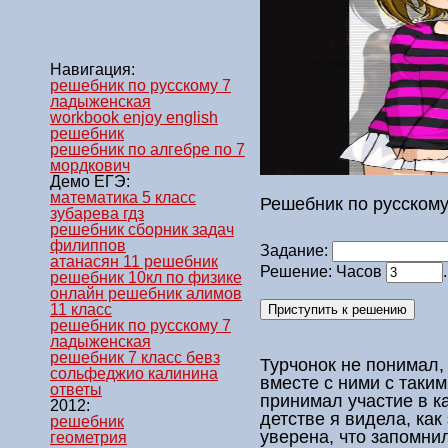
Навигация:
решебник по русскому 7
ладыженская
workbook enjoy english
решебник
решебник по алгебре по 7
мордкович
Демо ЕГЭ:
математика 5 класс
Решебник по русскому
зубарева гдз
решебник сборник задач
филиппов
Задание:
атанасян 11 решебник
Решение: Часов
решебник 10кл по физике
онлайн решебник алимов
11 класс
решебник по русскому 7
ладыженская
решебник 7 класс бевз
Турчонок не понимал, 
сольфеджио калинина
вместе с ними с таки
ответы
принимал участие в 
2012:
детстве я видела, как
решебник
уверена, что запомни
геометрия