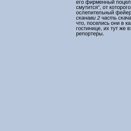
его фирменный поцел
смутится”, от которог
ослепительный фейер
сканави 2 часть скач
что, поселись они в к
гостинице, их тут же 
репортеры.