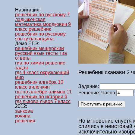
Навигация:
решебник по русскому 7
ладыженская
математика мордкович 9
класс решебник
решебник по русскому
языку баландина
Демо ЕГЭ:
решебник мещерскии
русский язык тесты гиа
ответы
гиа по химии решение
задач
Решебник сканави 2 ч
гдз 4 класс окружающий
мир
решебник алгебра 10
Задание:
класс виленкин
гдз по алгебре алимов 11
Решение: Часов
решебник по истории 6
гдз львова львов 7 класс
2012:
занкова
кочина
Но мгновение спустя 
решения
слились в неистовый у
исключительно изобре