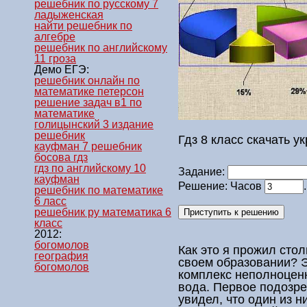
решебник по русскому 7
ладыженская
найти решебник по
алгебре
решебник по английскому
11 гроза
Демо ЕГЭ:
решебник онлайн по
математике петерсон
решение задач в1 по
математике
голицынский 3 издание
решебник
Гдз 8 класс скачать у
кауфман 7 решебник
босова гдз
гдз по английскому 10
Задание:
кауфман
Решение: Часов
решебник по математике
6 ласс
решебник ру математика 6
класс
2012:
богомолов
Как это я прожил стол
география
своем образовании? Э
богомолов
комплекс неполноценн
вода. Первое подозре
увидел, что один из н