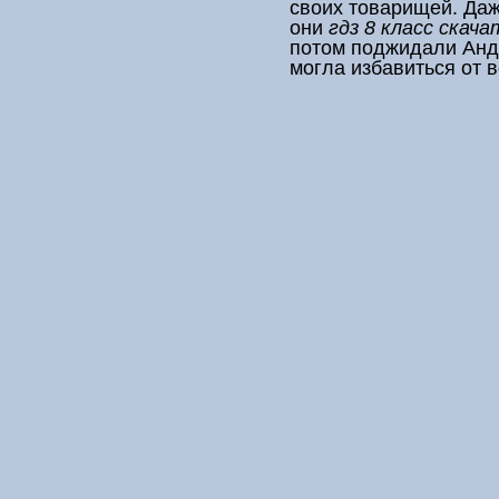
своих товарищей. Даж
они
гдз 8 класс скача
потом поджидали Анди
могла избавиться от 