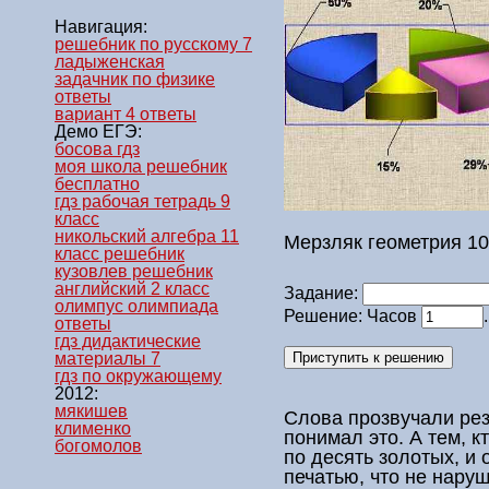
Навигация:
решебник по русскому 7
ладыженская
задачник по физике
ответы
вариант 4 ответы
Демо ЕГЭ:
босова гдз
моя школа решебник
бесплатно
гдз рабочая тетрадь 9
класс
никольский алгебра 11
Мерзляк геометрия 10
класс решебник
кузовлев решебник
английский 2 класс
Задание:
олимпус олимпиада
Решение: Часов
ответы
гдз дидактические
материалы 7
гдз по окружающему
2012:
мякишев
Слова прозвучали рез
клименко
понимал это. А тем, к
богомолов
по десять золотых, и
печатью, что не наруш