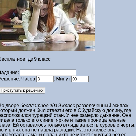
Бесплатное гдз 9 класс
Задание:
Решение: Часов
. Минут
Во дворе
бесплатное гдз 9 класс
раззолоченный экипаж,
который должен был отвезти его в Обудайскую долину, где
расположился турецкий стан. У нее замерло дыхание. Она
видела только его синие, яркие и такие проницательные
глаза. Ей оставалось только вглядываться в суровые черты,
но и в них она не нашла разгадки. На это жилье она
заработала сама, и сюда никто не может сунуться без ее