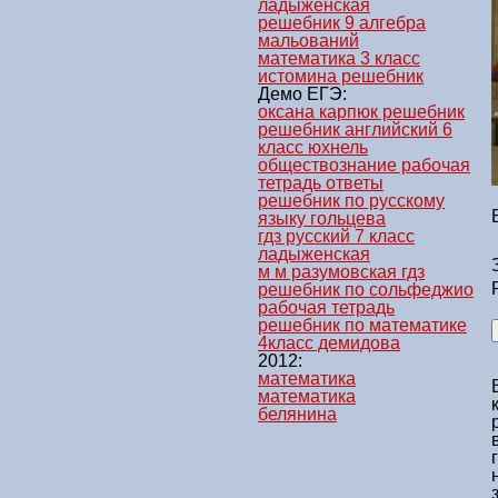
ладыженская
решебник 9 алгебра
мальований
математика 3 класс
истомина решебник
Демо ЕГЭ:
оксана карпюк решебник
решебник английский 6
класс юхнель
обществознание рабочая
тетрадь ответы
решебник по русскому
языку гольцева
гдз русский 7 класс
ладыженская
м м разумовская гдз
решебник по сольфеджио
рабочая тетрадь
решебник по математике
4класс демидова
2012:
математика
математика
белянина