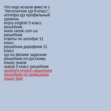
Что еще искали вместе с
"бесплатное гдз 9 класс"
:
алгебра гдз профильный
уровень
enjoy english 5 класс
решебник
www ranok com ua
решебник
ответы по алгебре 11
класс
решебник дорофеев 11
класс
гдз по физике задачник
решебник по русскому
языку львов
львов 5 класс решебник
spotlight english решебник
решебник по немецкому
языку бим