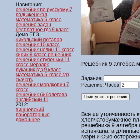
Навигация:
решебник по русскому 7
ладыженская
математика 6 класс
решение задач
бесплатное гдз 9 класс
Демо ЕГЭ:
никольский потапов
решебник 10 класс
решебник нелин 11 класс
кирик 9 класс решебник
решебник ступеньки 11
Решебник 9 алгебра 
класс мерзляк
лукашик гдз 9 класс
математика 6 класс гдз
Задание:
скачать
решебник мордкович 7
Решение: Часов
класс
решебник биболетова
английский 11
2012:
вишневский
Вся ее утонченность к
лабораторные
хлопчатобумажное пла
домашнее
решебника 9 алгебра
испачкана, а длинные
Мэри и Сью осторожно